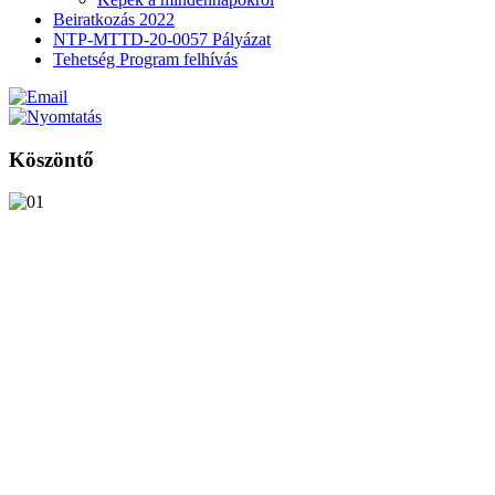
Beiratkozás 2022
NTP-MTTD-20-0057 Pályázat
Tehetség Program felhívás
Köszöntő