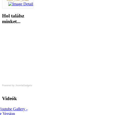
Hol
találsz
minket...
Powered by JoomlaGadgets
Videók