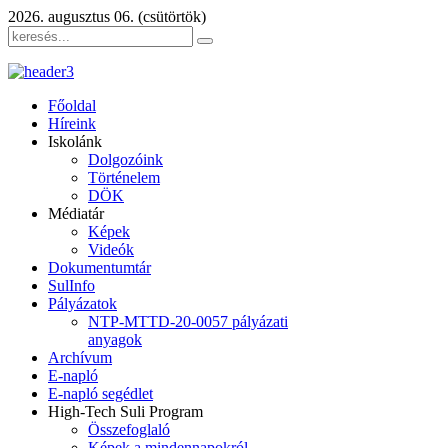
2026. augusztus 06. (csütörtök)
Főoldal
Híreink
Iskolánk
Dolgozóink
Történelem
DÖK
Médiatár
Képek
Videók
Dokumentumtár
SulInfo
Pályázatok
NTP-MTTD-20-0057 pályázati
anyagok
Archívum
E-napló
E-napló segédlet
High-Tech Suli Program
Összefoglaló
Képek a mindennapokról