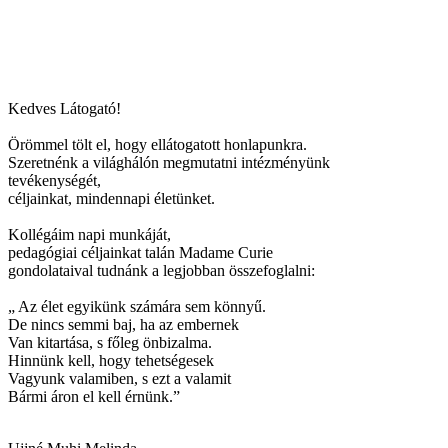
Kedves Látogató!
Örömmel tölt el, hogy ellátogatott honlapunkra.
Szeretnénk a világhálón megmutatni intézményünk
tevékenységét,
céljainkat, mindennapi életünket.
Kollégáim napi munkáját,
pedagógiai céljainkat talán Madame Curie
gondolataival tudnánk a legjobban összefoglalni:
„ Az élet egyikünk számára sem könnyű.
De nincs semmi baj, ha az embernek
Van kitartása, s főleg önbizalma.
Hinnünk kell, hogy tehetségesek
Vagyunk valamiben, s ezt a valamit
Bármi áron el kell érnünk.”