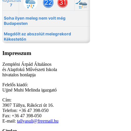
Impresszum
Zempléni Árpád Általános
és Alapfokú Művészeti Iskola
hivatalos honlapja
Felelős kiadó:
Ujjné Muhi Melinda igazgató
Cím:
3907 Tállya, Rákóczi út 16.
Telefon: +36 47 398-050
Fax: +36 47 398-050
E-mail:
tallyasuli@freemail.hu
Címlap