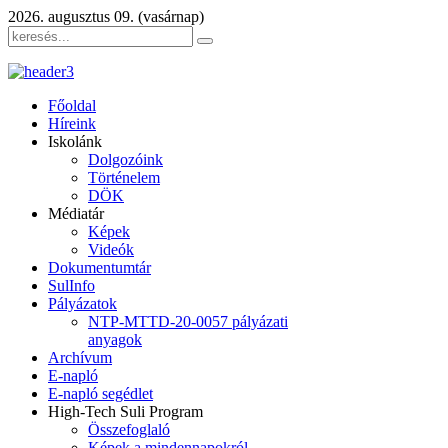
2026. augusztus 09. (vasárnap)
Főoldal
Híreink
Iskolánk
Dolgozóink
Történelem
DÖK
Médiatár
Képek
Videók
Dokumentumtár
SulInfo
Pályázatok
NTP-MTTD-20-0057 pályázati
anyagok
Archívum
E-napló
E-napló segédlet
High-Tech Suli Program
Összefoglaló
Képek a mindennapokról