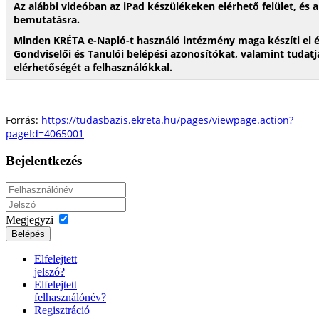
Az alábbi videóban az iPad készülékeken elérhető felület, és 
bemutatásra.
Minden KRÉTA e-Napló-t használó intézmény maga készíti el és
Gondviselői és Tanulói belépési azonosítókat, valamint tudat
elérhetőségét a felhasználókkal.
Forrás:
https://tudasbazis.ekreta.hu/pages/viewpage.action?
pageId=4065001
Bejelentkezés
Megjegyzi
Belépés
Elfelejtett
jelszó?
Elfelejtett
felhasználónév?
Regisztráció