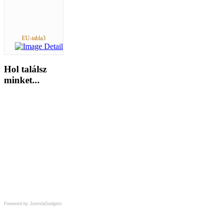
EU-tabla3
Hol
találsz
minket...
Powered by JoomlaGadgets