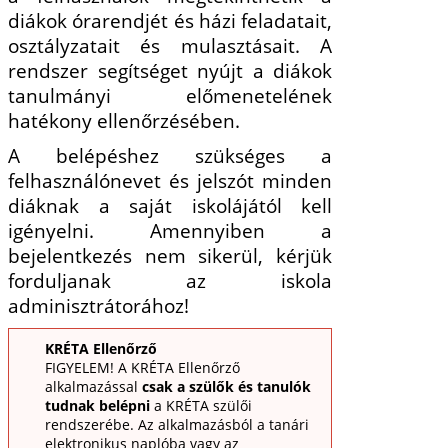
diákok órarendjét és házi feladatait,
osztályzatait és mulasztásait. A
rendszer segítséget nyújt a diákok
tanulmányi előmenetelének
hatékony ellenőrzésében.
A belépéshez szükséges a
felhasználónevet és jelszót minden
diáknak a saját iskolájától kell
igényelni. Amennyiben a
bejelentkezés nem sikerül, kérjük
forduljanak az iskola
adminisztrátorához!
KRÉTA Ellenőrző
FIGYELEM! A KRÉTA Ellenőrző
alkalmazással
csak a szülők és tanulók
tudnak belépni
a KRÉTA szülői
rendszerébe. Az alkalmazásból a tanári
elektronikus naplóba vagy az