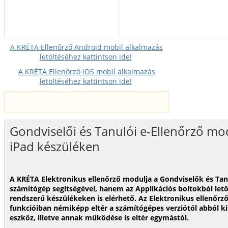
A KRÉTA Ellenőrző Android mobil alkalmazás
letöltéséhez kattintson ide!
A KRÉTA Ellenőrző iOS mobil alkalmazás
letöltéséhez kattintson ide!
Gondviselői és Tanulói e-Ellenőrző m
iPad készüléken
A KRÉTA Elektronikus ellenőrző modulja a Gondviselők és T
számítógép segítségével, hanem az Applikációs boltokból letö
rendszerű készülékeken is elérhető. Az Elektronikus ellenőrz
funkcióiban némiképp eltér a számítógépes verziótól abból ki
eszköz, illetve annak működése is eltér egymástól.