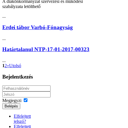
A diákönkormányzat szervezési és működési
szabályzata letölthető
...
Erdei tábor Varbó-Fónagyság
...
Határtalanul NTP-17-01-2017-00323
...
1
2
»
Utolsó
Bejelentkezés
Megjegyzi
Belépés
Elfelejtett
jelszó?
Elfelejtett