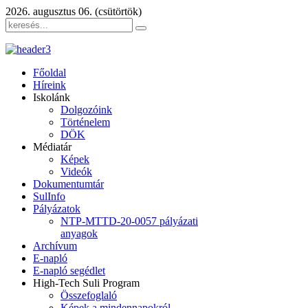
2026. augusztus 06. (csütörtök)
Főoldal
Híreink
Iskolánk
Dolgozóink
Történelem
DÖK
Médiatár
Képek
Videók
Dokumentumtár
SulInfo
Pályázatok
NTP-MTTD-20-0057 pályázati
anyagok
Archívum
E-napló
E-napló segédlet
High-Tech Suli Program
Összefoglaló
Képek a mindennapokról