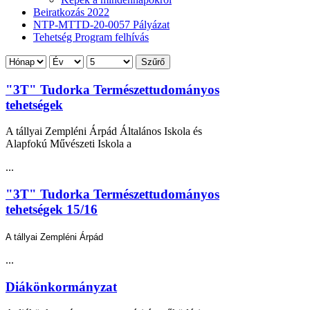
Beiratkozás 2022
NTP-MTTD-20-0057 Pályázat
Tehetség Program felhívás
Szűrő
"3T" Tudorka Természettudományos
tehetségek
A tállyai Zempléni Árpád Általános Iskola és
Alapfokú Művészeti Iskola a
...
"3T" Tudorka Természettudományos
tehetségek 15/16
A tállyai Zempléni Árpád
...
Diákönkormányzat