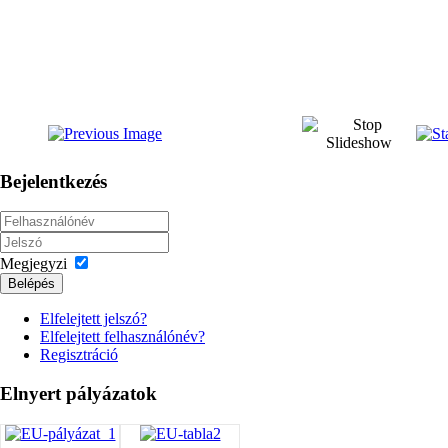
Bejelentkezés
Megjegyzi
Belépés
Elfelejtett jelszó?
Elfelejtett felhasználónév?
Regisztráció
Elnyert
pályázatok