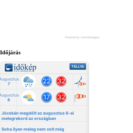
Powered by JoomlaGadgets
Időjárás