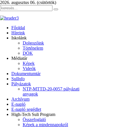
2026. augusztus 06. (csütörtök)
Főoldal
Híreink
Iskolánk
Dolgozóink
Történelem
DÖK
Médiatár
Képek
Videók
Dokumentumtár
SulInfo
Pályázatok
NTP-MTTD-20-0057 pályázati
anyagok
Archívum
E-napló
E-napló segédlet
High-Tech Suli Program
Összefoglaló
Képek a mindennapokról