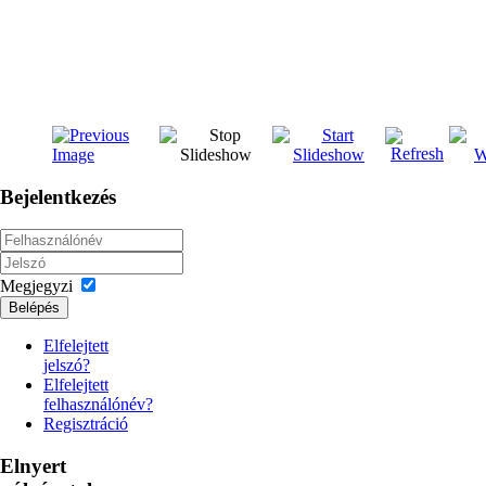
Bejelentkezés
Megjegyzi
Belépés
Elfelejtett
jelszó?
Elfelejtett
felhasználónév?
Regisztráció
Elnyert