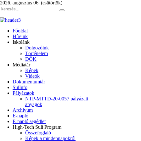
2026. augusztus 06. (csütörtök)
Főoldal
Híreink
Iskolánk
Dolgozóink
Történelem
DÖK
Médiatár
Képek
Videók
Dokumentumtár
SulInfo
Pályázatok
NTP-MTTD-20-0057 pályázati
anyagok
Archívum
E-napló
E-napló segédlet
High-Tech Suli Program
Összefoglaló
Képek a mindennapokról