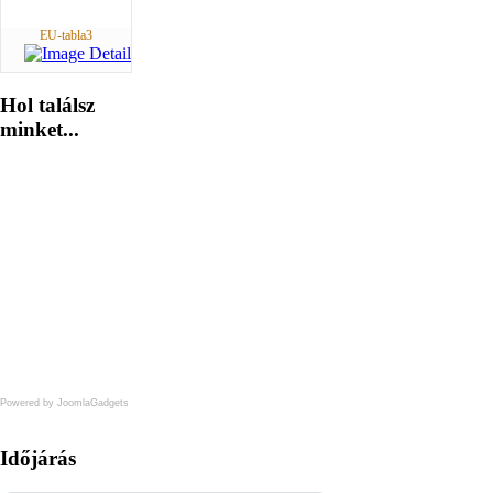
EU-tabla3
Hol
találsz
minket...
Powered by JoomlaGadgets
Időjárás