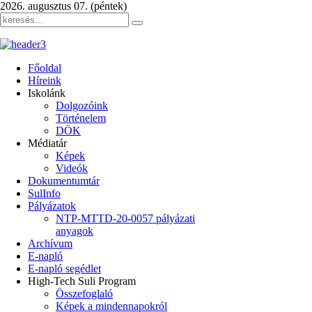
2026. augusztus 07. (péntek)
Főoldal
Híreink
Iskolánk
Dolgozóink
Történelem
DÖK
Médiatár
Képek
Videók
Dokumentumtár
SulInfo
Pályázatok
NTP-MTTD-20-0057 pályázati
anyagok
Archívum
E-napló
E-napló segédlet
High-Tech Suli Program
Összefoglaló
Képek a mindennapokról