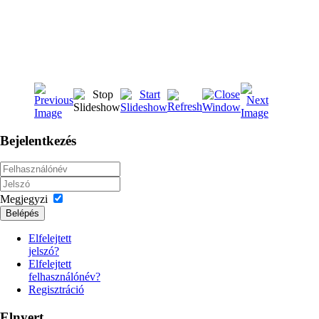
Bejelentkezés
Megjegyzi
Belépés
Elfelejtett
jelszó?
Elfelejtett
felhasználónév?
Regisztráció
Elnyert