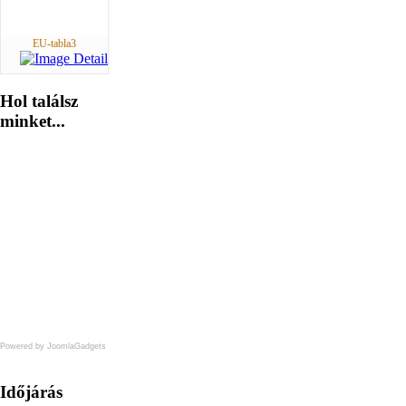
EU-tabla3
Hol
találsz
minket...
Powered by JoomlaGadgets
Időjárás