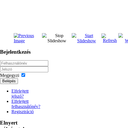
Bejelentkezés
Megjegyzi
Belépés
Elfelejtett
jelszó?
Elfelejtett
felhasználónév?
Regisztráció
Elnyert