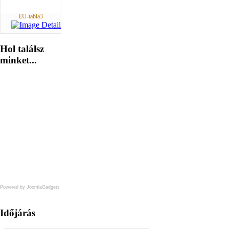
EU-tabla3
Hol
találsz
minket...
Powered by JoomlaGadgets
Időjárás