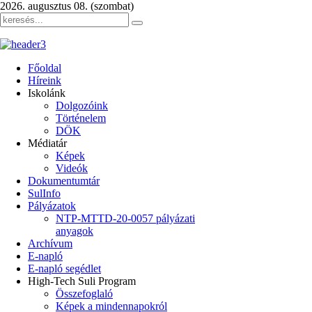
2026. augusztus 08. (szombat)
Főoldal
Híreink
Iskolánk
Dolgozóink
Történelem
DÖK
Médiatár
Képek
Videók
Dokumentumtár
SulInfo
Pályázatok
NTP-MTTD-20-0057 pályázati
anyagok
Archívum
E-napló
E-napló segédlet
High-Tech Suli Program
Összefoglaló
Képek a mindennapokról