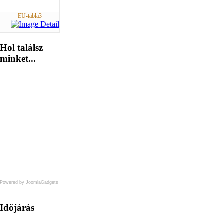
EU-tabla3
Hol
találsz
minket...
Powered by JoomlaGadgets
Időjárás