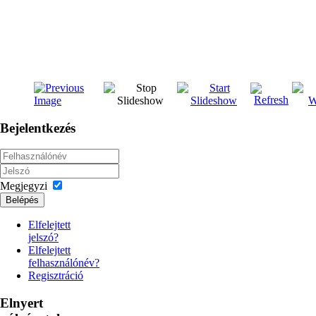
Bejelentkezés
Megjegyzi
Belépés
Elfelejtett
jelszó?
Elfelejtett
felhasználónév?
Regisztráció
Elnyert