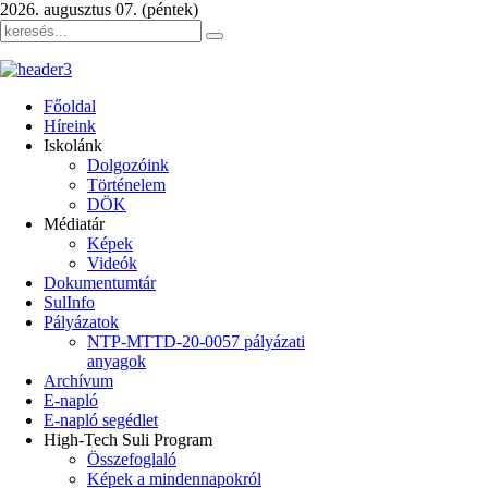
2026. augusztus 07. (péntek)
Főoldal
Híreink
Iskolánk
Dolgozóink
Történelem
DÖK
Médiatár
Képek
Videók
Dokumentumtár
SulInfo
Pályázatok
NTP-MTTD-20-0057 pályázati
anyagok
Archívum
E-napló
E-napló segédlet
High-Tech Suli Program
Összefoglaló
Képek a mindennapokról