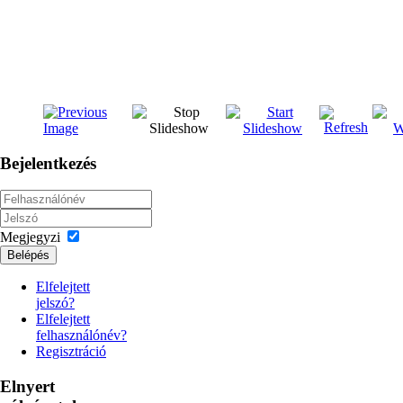
Bejelentkezés
Megjegyzi
Belépés
Elfelejtett
jelszó?
Elfelejtett
felhasználónév?
Regisztráció
Elnyert