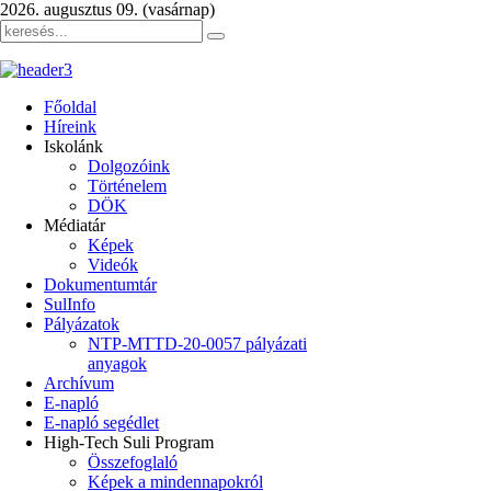
2026. augusztus 09. (vasárnap)
Főoldal
Híreink
Iskolánk
Dolgozóink
Történelem
DÖK
Médiatár
Képek
Videók
Dokumentumtár
SulInfo
Pályázatok
NTP-MTTD-20-0057 pályázati
anyagok
Archívum
E-napló
E-napló segédlet
High-Tech Suli Program
Összefoglaló
Képek a mindennapokról