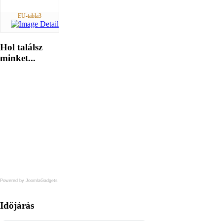
EU-tabla3
Hol
találsz
minket...
Powered by JoomlaGadgets
Időjárás