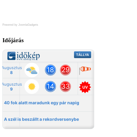
Powered by JoomlaGadgets
Időjárás