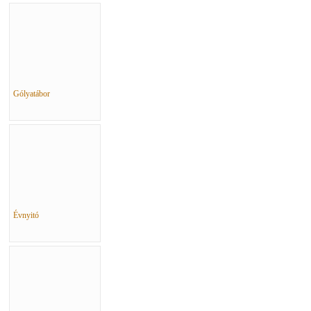
Gólyatábor
Évnyitó