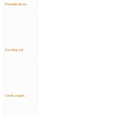
Harmadik advent...
Kiscsillag szül...
Citerák zengede...