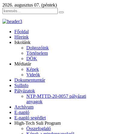
2026. augusztus 07. (péntek)
Főoldal
Híreink
Iskolánk
Dolgozóink
Történelem
DÖK
Médiatár
Képek
Videók
Dokumentumtár
SulInfo
Pályázatok
NTP-MTTD-20-0057 pályázati
anyagok
Archívum
E-napló
E-napló segédlet
High-Tech Suli Program
Összefoglaló
Képek a mindennapokról