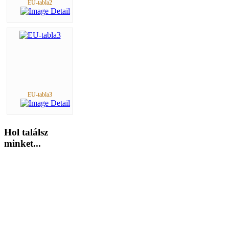
EU-tabla2
EU-tabla3
Hol
találsz
minket...