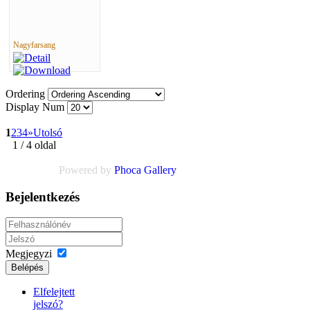
Nagyfarsang
Ordering
Display Num
1
2
3
4
»
Utolsó
1 / 4 oldal
Powered by
Phoca
Gallery
Bejelentkezés
Megjegyzi
Belépés
Elfelejtett
jelszó?