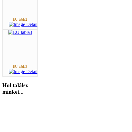
EU-tabla2
EU-tabla3
Hol
találsz
minket...