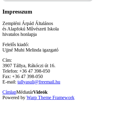
Impresszum
Zempléni Árpád Általános
és Alapfokú Művészeti Iskola
hivatalos honlapja
Felelős kiadó:
Ujjné Muhi Melinda igazgató
Cím:
3907 Tállya, Rákóczi út 16.
Telefon: +36 47 398-050
Fax: +36 47 398-050
E-mail:
tallyasuli@freemail.hu
Címlap
Médiatár
Videók
Powered by
Warp Theme Framework