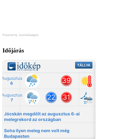
Powered by JoomlaGadgets
Időjárás