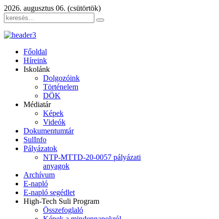
2026. augusztus 06. (csütörtök)
Főoldal
Híreink
Iskolánk
Dolgozóink
Történelem
DÖK
Médiatár
Képek
Videók
Dokumentumtár
SulInfo
Pályázatok
NTP-MTTD-20-0057 pályázati
anyagok
Archívum
E-napló
E-napló segédlet
High-Tech Suli Program
Összefoglaló
Képek a mindennapokról